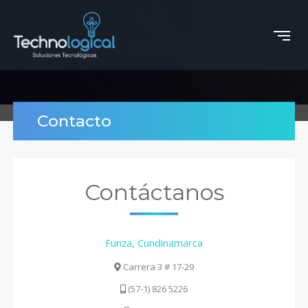
Contacto
Contáctanos
Funza, Cundinamarca
Carrera 3 # 17-29
(57-1) 826 5226